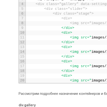
4
	<div class="gallery" data-settin
5
		<div class="slider">
6
			<div class="stage">
7
				<div>
8
					<img src="images/
9
				</div>
10
				<div>
11
					<img src="
images
/
12
				</div>
13
				<div>
14
					<img src="
images
/
15
				</div>
16
				<div>
17
					<img src="
images
/
18
				</div>
19
				<div>
20
					<img src="
images
/
21
				</div>
22
				<div>
Рассмотрим подробнее назначение контейнеров и бл
23
					<img src="
images
/
24
				</div>
25
				<div>
div.gallery