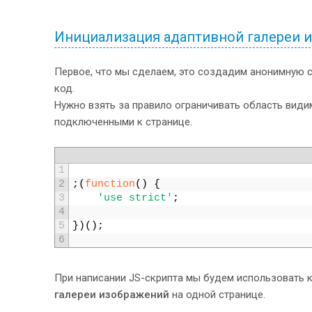
21
position
:
relative
;
22
}
23
.stage > div img 
{
Инициализация адаптивной галереи 
24
width
:
100%
;
25
height
:
auto
;
Первое, что мы сделаем, это создадим анонимную 
26
}
код.
27
28
.control 
{
Нужно взять за правило ограничивать область види
29
width
:
100%
;
подключенными к странице.
30
position
:
relative
;
31
}
32
.nav-ctrl 
{
1
33
text-align
:
center
;
2
;
(
function
(
)
{
34
margin-top
:
15px
;
3
'use strict'
;
35
}
4
36
.nav-ctrl span 
{
5
}
)
(
)
;
37
width
:
100px
;
6
38
height
:
30px
;
39
display
:
inline-block
;
40
font-weight
:
500
;
При написании JS-скрипта мы будем использовать
41
font-size
:
12px
;
галереи изображений
на одной странице.
42
line-height
:
30px
;