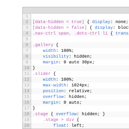
1
2
[data-hidden = true] 
{
display
:
none
;
3
[data-hidden = false] 
{
display
:
bloc
4
.nav-ctrl span, .dots-ctrl li 
{
trans
5
6
.gallery 
{
7
width
:
100%
;
8
visibility
:
hidden
;
9
margin
:
0
auto
30px
;
10
}
11
.slider 
{
12
width
:
100%
;
13
max-width
:
1024px
;
14
position
:
relative
;
15
overflow
:
hidden
;
16
margin
:
0
auto
;
17
}
18
.stage 
{
overflow
:
hidden
;
}
19
.stage > div 
{
20
float
:
left
;