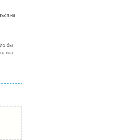
ться на
ыло бы
ть «на