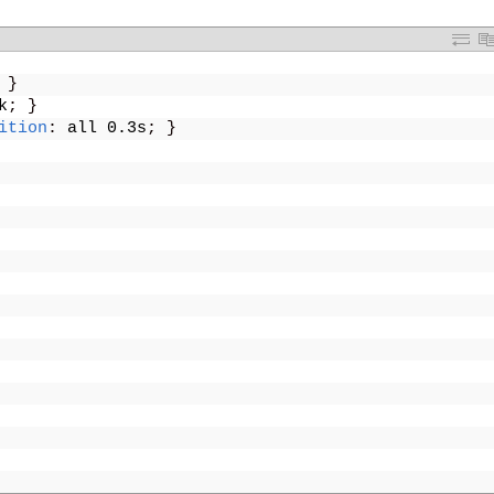
}
k
;
}
ition
:
all
0.3s
;
}