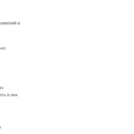
ражений в
ьно
но
ить в них
я