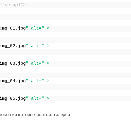
g="setup1">
i
mg
_
01
.
jpg
" alt="
">
img_02
.
jpg
" alt="
">
img_03
.
jpg
" alt="
">
img_04
.
jpg
" alt="
">
img_05
.
jpg
" alt="
">
оков из которых состоит галерея:
img_06
.
jpg
" alt="
">