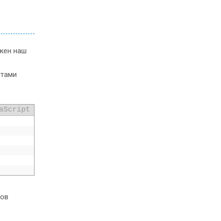
жен наш
птами
aScript
ров