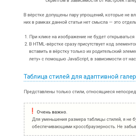
скриптом в зависимости от настроек гале
48
				</div>
49
				<div>
50
					<img src="
images
/
В вёрстке допущены пару упрощений, которые не вл
51
				</div>
них в рамках данной статьи нет смысла — это отдель
52
				<div>
53
					<img src="
images
/
При клике на изображение не будет открываться
54
				</div>
55
			</div>
В HTML-вёрстке сразу присутствует код элементо
56
		</div>
вставить в вёрстку только их родительский элем
57
		<div class="
control
">
лету» с помощью JavaScript, в зависимости от на
58
			<div class="
nav
-
ctrl
" dat
59
				<span class="
prev
" da
60
				<span class="
next
" da
Таблица стилей для адаптивной гале
61
			</div>
62
			<ul class="
dots
-
ctrl
" dat
Представлены только стили, относящиеся непосредс
63
<
/
div
>
64
<
/
div
>
65
<
/
div
>
66
Очень важно.
Для уменьшения размера таблицы стилей, я не 
обеспечивающими кроссбраузерность. Не забыва