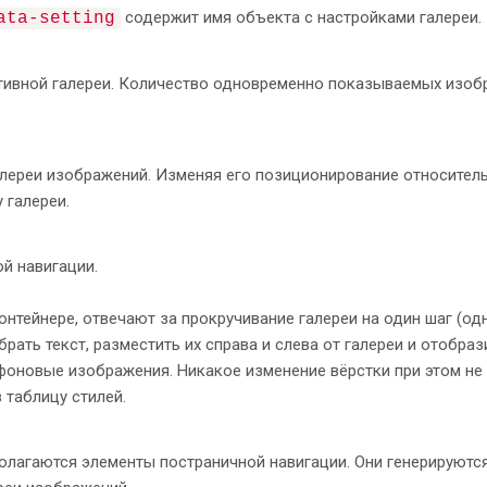
img_07
.
jpg
" alt="
">
содержит имя объекта с настройками галереи.
ata-setting
img_08
.
jpg
" alt="
">
тивной галереи. Количество одновременно показываемых изоб
img_09
.
jpg
" alt="
">
алереи изображений. Изменяя его позиционирование относител
 галереи.
img_10
.
jpg
" alt="
">
й навигации.
img_11
.
jpg
" alt="
">
нтейнере, отвечают за прокручивание галереи на один шаг (од
img_12
.
jpg
" alt="
">
рать текст, разместить их справа и слева от галереи и отобраз
 фоновые изображения. Никакое изменение вёрстки при этом не
 таблицу стилей.
img_13
.
jpg
" alt="
">
олагаются элементы постраничной навигации. Они генерируютс
img_14
.
jpg
" alt="
">