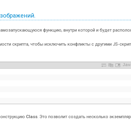
изображений.
самозапускающуюся функцию, внутри которой и будет располо
мости скрипта, чтобы исключить конфликты с другими JS-скри
Jav
 конструкцию
Class
. Это позволит создать несколько экземпля