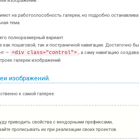
реи изображений.
img_15
.
jpg
" alt="
">
ияют на работоспособность галереи, но подробно останавлива
ная тема.
img_16
.
jpg
" alt="
">
 его полноразмерный вариант.
в как пошаговой, так и постраничной навигации. Достаточно б
ент —
, а саму навигацию создава
<div class="control">
строек галереи изображений.
a-hidden="
true
">
ta-shift="
prev
">prev</span>
ta-shift="
next
">next</span>
реи изображений.
a-hidden="
true
"
>
<
/
ul
>
твенно к самой галерее.
буду приводить свойства с вендорными префиксами,
йте прописывать их при реализации своих проектов.