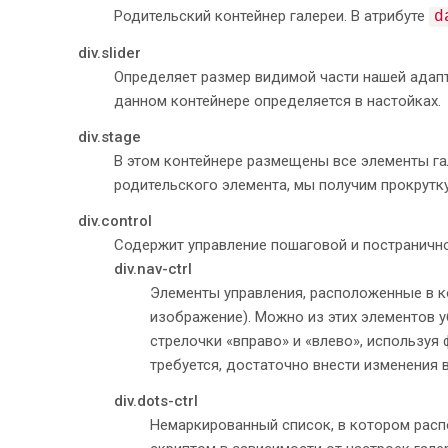
26
					<img src="
images
/
Родительский контейнер галереи. В атрибуте
d
27
				</div>
28
				<div>
div.slider
29
					<img src="
images
/
Определяет размер видимой части нашей адап
30
				</div>
данном контейнере определяется в настойках.
31
				<div>
32
					<img src="
images
/
div.stage
33
				</div>
В этом контейнере размещены все элементы г
34
				<div>
родительского элемента, мы получим прокрутку
35
					<img src="
images
/
36
				</div>
div.control
37
				<div>
Содержит управление пошаговой и постранично
38
					<img src="
images
/
div.nav-ctrl
39
				</div>
40
				<div>
Элементы управления, расположенные в ко
41
					<img src="
images
/
изображение). Можно из этих элементов уб
42
				</div>
стрелочки «вправо» и «влево», используя
43
				<div>
требуется, достаточно внести изменения в
44
					<img src="
images
/
45
				</div>
div.dots-ctrl
46
				<div>
Немаркированный список, в котором расп
47
					<img src="
images
/