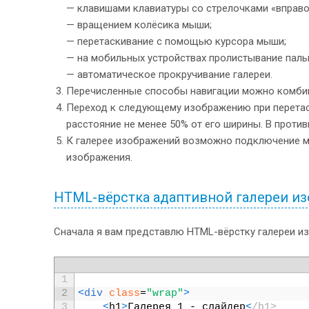
— клавишами клавиатуры со стрелочками «вправо»
— вращением колёсика мыши;
— перетаскивание с помощью курсора мыши;
— на мобильных устройствах пролистывание пальц
— автоматическое прокручивание галереи.
Перечисленные способы навигации можно комбин
Переход к следующему изображению при перетас
расстояние не менее 50% от его ширины. В проти
К галерее изображений возможно подключение м
изображения.
HTML-вёрстка адаптивной галереи из
Сначала я вам представлю HTML-вёрстку галереи и
1
2
<
div 
class
=
"wrap"
>
3
<
h1
>
Галерея
1
-
слайдер
<
/h1>